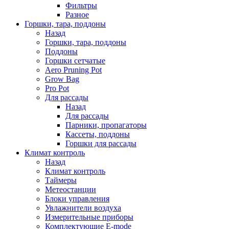
Фильтры
Разное
Горшки, тара, поддоны
Назад
Горшки, тара, поддоны
Поддоны
Горшки сетчатые
Aero Pruning Pot
Grow Bag
Pro Pot
Для рассады
Назад
Для рассады
Парники, пропагаторы
Кассеты, поддоны
Горшки для рассады
Климат контроль
Назад
Климат контроль
Таймеры
Метеостанции
Блоки управления
Увлажнители воздуха
Измерительные приборы
Комплектующие E-mode