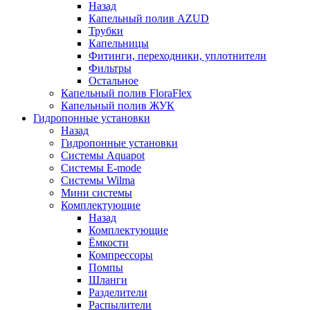
Назад
Капельный полив AZUD
Трубки
Капельницы
Фитинги, переходники, уплотнители
Фильтры
Остальное
Капельный полив FloraFlex
Капельный полив ЖУК
Гидропонные установки
Назад
Гидропонные установки
Системы Aquapot
Системы E-mode
Системы Wilma
Мини системы
Комплектующие
Назад
Комплектующие
Ёмкости
Компрессоры
Помпы
Шланги
Разделители
Распылители