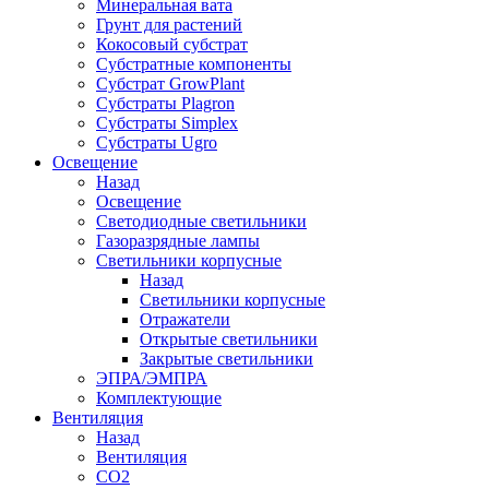
Минеральная вата
Грунт для растений
Кокосовый субстрат
Субстратные компоненты
Субстрат GrowPlant
Субстраты Plagron
Субстраты Simplex
Субстраты Ugro
Освещение
Назад
Освещение
Светодиодные светильники
Газоразрядные лампы
Светильники корпусные
Назад
Светильники корпусные
Отражатели
Открытые светильники
Закрытые светильники
ЭПРА/ЭМПРА
Комплектующие
Вентиляция
Назад
Вентиляция
СО2