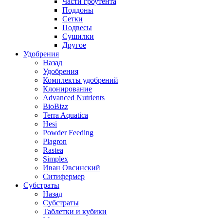
Части гроутента
Поддоны
Сетки
Подвесы
Сушилки
Другое
Удобрения
Назад
Удобрения
Комплекты удобрений
Клонирование
Advanced Nutrients
BioBizz
Terra Aquatica
Hesi
Powder Feeding
Plagron
Rastea
Simplex
Иван Овсинский
Ситифермер
Субстраты
Назад
Субстраты
Таблетки и кубики