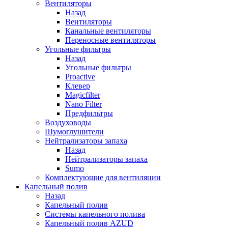
Вентиляторы
Назад
Вентиляторы
Канальные вентиляторы
Переносные вентиляторы
Угольные фильтры
Назад
Угольные фильтры
Proactive
Клевер
Magicfilter
Nano Filter
Предфильтры
Воздуховоды
Шумоглушители
Нейтрализаторы запаха
Назад
Нейтрализаторы запаха
Sumo
Комплектующие для вентиляции
Капельный полив
Назад
Капельный полив
Системы капельного полива
Капельный полив AZUD