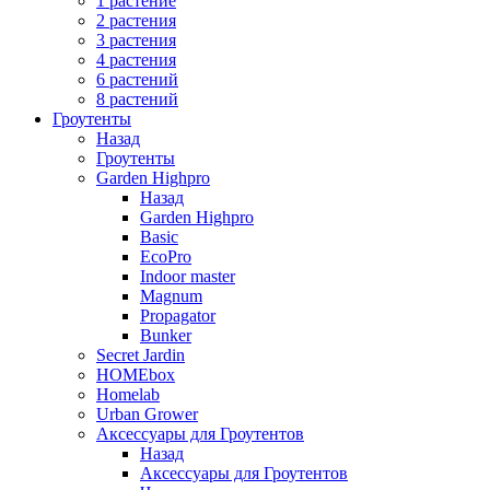
1 растение
2 растения
3 растения
4 растения
6 растений
8 растений
Гроутенты
Назад
Гроутенты
Garden Highpro
Назад
Garden Highpro
Basic
EcoPro
Indoor master
Magnum
Propagator
Bunker
Secret Jardin
HOMEbox
Homelab
Urban Grower
Аксессуары для Гроутентов
Назад
Аксессуары для Гроутентов