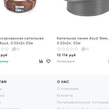
нсированная капельная
Капельная линия Azud 16мм,
Azud, 0.50х2л 50м
0.50х2л, 50м
0
0
 руб
12 116 руб
орзину
Распродано
ТАМ
О НАС
ь
О компании
вка
Контакты
а
Пользовательское соглаше