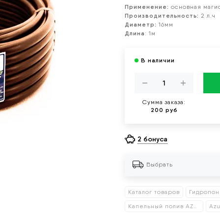
Применение:
основная маги
Производительность:
2 л.ч
Диаметр:
16мм
Длина
: 1м
Сумма заказа:
200 руб
2 бонуса
Выбрать
Каталог товаров
Капельный полив AZUD
Az