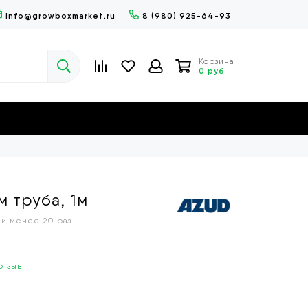
info@growboxmarket.ru
8 (980) 925-64-93
Корзина
0 руб
 труба, 1м
ли менее 20 раз
отзыв