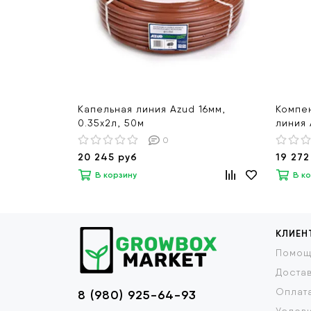
Капельная линия Azud 16мм,
Компе
0.35х2л, 50м
линия 
0
20 245 руб
19 272
В корзину
В к
КЛИЕН
Помощ
Доста
Оплат
8 (980) 925-64-93