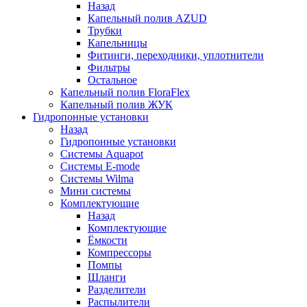
Назад
Капельный полив AZUD
Трубки
Капельницы
Фитинги, переходники, уплотнители
Фильтры
Остальное
Капельный полив FloraFlex
Капельный полив ЖУК
Гидропонные установки
Назад
Гидропонные установки
Системы Aquapot
Системы E-mode
Системы Wilma
Мини системы
Комплектующие
Назад
Комплектующие
Ёмкости
Компрессоры
Помпы
Шланги
Разделители
Распылители