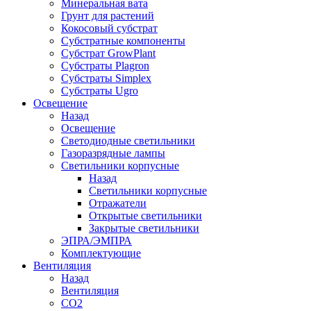
Минеральная вата
Грунт для растений
Кокосовый субстрат
Субстратные компоненты
Субстрат GrowPlant
Субстраты Plagron
Субстраты Simplex
Субстраты Ugro
Освещение
Назад
Освещение
Светодиодные светильники
Газоразрядные лампы
Светильники корпусные
Назад
Светильники корпусные
Отражатели
Открытые светильники
Закрытые светильники
ЭПРА/ЭМПРА
Комплектующие
Вентиляция
Назад
Вентиляция
СО2