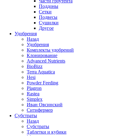
Части гроутента
Поддоны
Сетки
Подвесы
Сушилки
Другое
Удобрения
Назад
Удобрения
Комплекты удобрений
Клонирование
Advanced Nutrients
BioBizz
Terra Aquatica
Hesi
Powder Feeding
Plagron
Rastea
Simplex
Иван Овсинский
Ситифермер
Субстраты
Назад
Субстраты
Таблетки и кубики