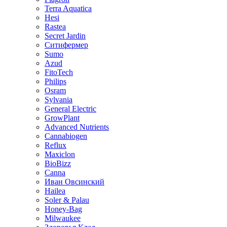
Terra Aquatica
Hesi
Rastea
Secret Jardin
Ситифермер
Sumo
Azud
FitoTech
Philips
Osram
Sylvania
General Electric
GrowPlant
Advanced Nutrients
Cannabiogen
Reflux
Maxiclon
BioBizz
Canna
Иван Овсинский
Hailea
Soler & Palau
Honey-Bag
Milwaukee