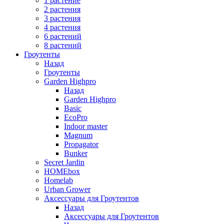
1 растение
2 растения
3 растения
4 растения
6 растений
8 растений
Гроутенты
Назад
Гроутенты
Garden Highpro
Назад
Garden Highpro
Basic
EcoPro
Indoor master
Magnum
Propagator
Bunker
Secret Jardin
HOMEbox
Homelab
Urban Grower
Аксессуары для Гроутентов
Назад
Аксессуары для Гроутентов