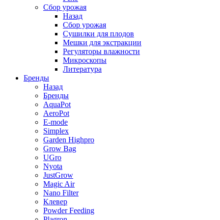
Сбор урожая
Назад
Сбор урожая
Сушилки для плодов
Мешки для экстракции
Регуляторы влажности
Микроскопы
Литература
Бренды
Назад
Бренды
AquaPot
AeroPot
E-mode
Simplex
Garden Highpro
Grow Bag
UGro
Nyota
JustGrow
Magic Air
Nano Filter
Клевер
Powder Feeding
Plagron