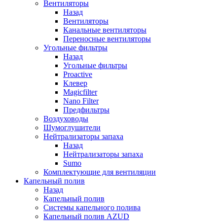
Вентиляторы
Назад
Вентиляторы
Канальные вентиляторы
Переносные вентиляторы
Угольные фильтры
Назад
Угольные фильтры
Proactive
Клевер
Magicfilter
Nano Filter
Предфильтры
Воздуховоды
Шумоглушители
Нейтрализаторы запаха
Назад
Нейтрализаторы запаха
Sumo
Комплектующие для вентиляции
Капельный полив
Назад
Капельный полив
Системы капельного полива
Капельный полив AZUD