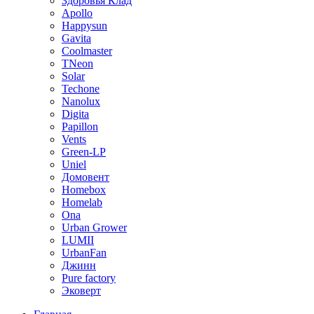
Здоровья Клад
Apollo
Happysun
Gavita
Coolmaster
TNeon
Solar
Techone
Nanolux
Digita
Papillon
Vents
Green-LP
Uniel
Домовент
Homebox
Homelab
Ona
Urban Grower
LUMII
UrbanFan
Джинн
Pure factory
Эковерт