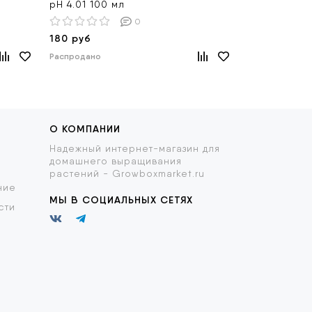
pH 4.01 100 мл
Rastea 25 л
0
180 руб
1 200 руб
Распродано
Распродано
О КОМПАНИИ
Надежный интернет-магазин для
домашнего выращивания
растений - Growboxmarket.ru
ние
МЫ В СОЦИАЛЬНЫХ СЕТЯХ
сти