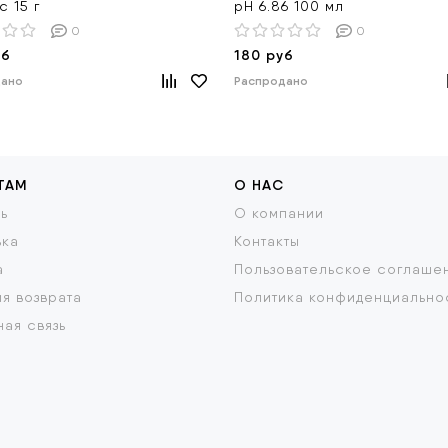
c 15 г
pH 6.86 100 мл
0
0
уб
180 руб
дано
Распродано
ТАМ
О НАС
ь
О компании
вка
Контакты
а
Пользовательское соглаше
я возврата
Политика конфиденциально
ая связь