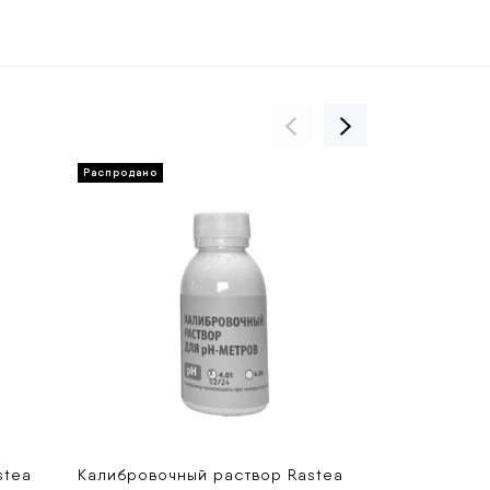
stea
Калибровочный раствор Rastea
Живая почво