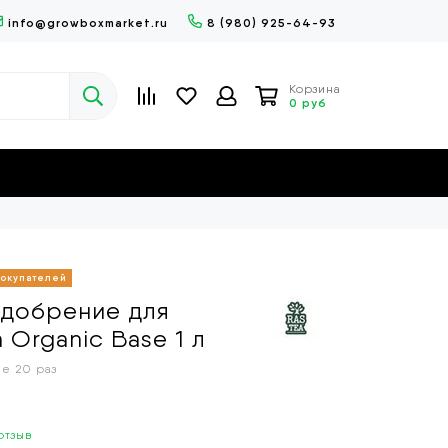
info@growboxmarket.ru
8 (980) 925-64-93
Корзина
0 руб
удобрение для
 Organic Base 1 л
е 20 раз
отзыв