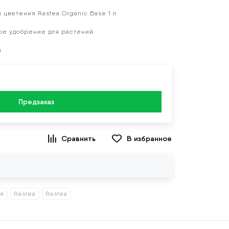
 цветения Rastea Organic Base 1 л
ое удобрение для растений
ы
Предзаказ
В избранное
ия
Rastea
Rastea