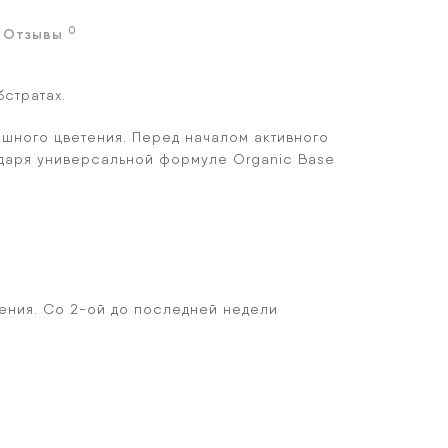
0
Отзывы
бстратах.
ышного цветения. Перед началом активного
одаря универсальной формуле Organic Base
тения. Со 2-ой до последней недели