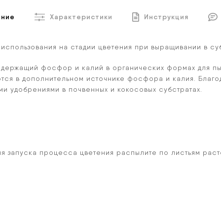
ание
Характеристики
Инструкция
использования на стадии цветения при выращивании в су
содержащий фосфор и калий в органических формах для п
тся в дополнительном источнике фосфора и калия. Благ
и удобрениями в почвенных и кокосовых субстратах.
 Для запуска процесса цветения распылите по листьям рас