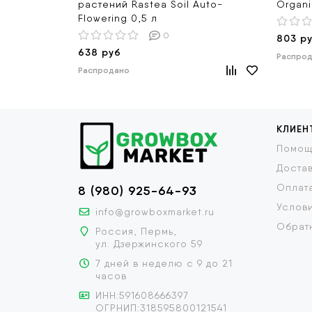
растений Rastea Soil Auto-
Organi
Flowering 0,5 л
0
803 р
638 руб
Распро
Распродано
КЛИЕН
Помощ
Доста
Оплат
8 (980) 925-64-93
Услови
info@growboxmarket.ru
Обратн
Россия, Пермь,
ул. Дзержинского 59
7 дней в неделю с 9 до 21
часов
ИНН:591608666397
ОГРНИП:318595800121541