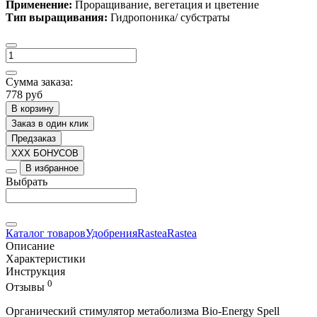
Применение:
П
роращивание, вегетация и цветение
Тип выращивания:
Г
идропоника/ субстраты
Сумма заказа:
778 руб
В корзину
Заказ в один клик
Предзаказ
XXX БОНУСОВ
В избранное
Выбрать
Каталог товаров
Удобрения
Rastea
Rastea
Описание
Характеристики
Инструкция
0
Отзывы
Органический стимулятор метаболизма Bio-Energy Spell