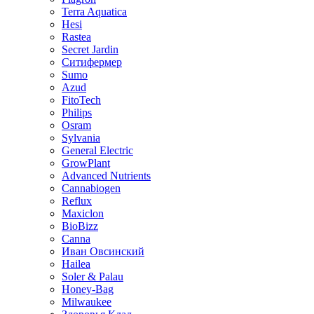
Terra Aquatica
Hesi
Rastea
Secret Jardin
Ситифермер
Sumo
Azud
FitoTech
Philips
Osram
Sylvania
General Electric
GrowPlant
Advanced Nutrients
Cannabiogen
Reflux
Maxiclon
BioBizz
Canna
Иван Овсинский
Hailea
Soler & Palau
Honey-Bag
Milwaukee