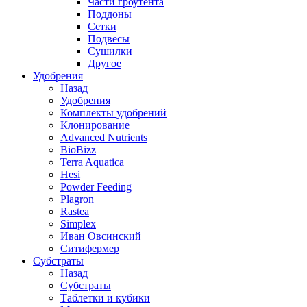
Части гроутента
Поддоны
Сетки
Подвесы
Сушилки
Другое
Удобрения
Назад
Удобрения
Комплекты удобрений
Клонирование
Advanced Nutrients
BioBizz
Terra Aquatica
Hesi
Powder Feeding
Plagron
Rastea
Simplex
Иван Овсинский
Ситифермер
Субстраты
Назад
Субстраты
Таблетки и кубики