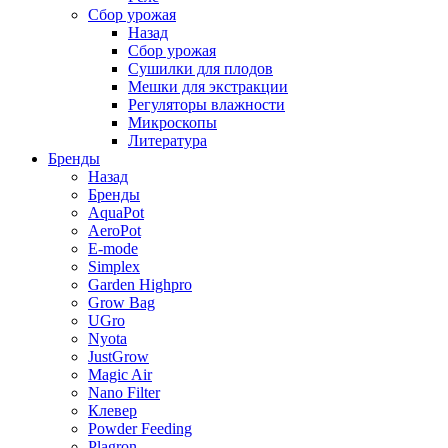
Сбор урожая
Назад
Сбор урожая
Сушилки для плодов
Мешки для экстракции
Регуляторы влажности
Микроскопы
Литература
Бренды
Назад
Бренды
AquaPot
AeroPot
E-mode
Simplex
Garden Highpro
Grow Bag
UGro
Nyota
JustGrow
Magic Air
Nano Filter
Клевер
Powder Feeding
Plagron