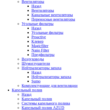
Вентиляторы
Назад
Вентиляторы
Канальные вентиляторы
Переносные вентиляторы
Угольные фильтры
Назад
Угольные фильтры
Proactive
Клевер
Magicfilter
Nano Filter
Предфильтры
Воздуховоды
Шумоглушители
Нейтрализаторы запаха
Назад
Нейтрализаторы запаха
Sumo
Комплектующие для вентиляции
Капельный полив
Назад
Капельный полив
Системы капельного полива
Капельный полив AZUD