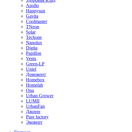
Здоровья Клад
Apollo
Happysun
Gavita
Coolmaster
TNeon
Solar
Techone
Nanolux
Digita
Papillon
Vents
Green-LP
Uniel
Домовент
Homebox
Homelab
Ona
Urban Grower
LUMII
UrbanFan
Джинн
Pure factory
Эковерт