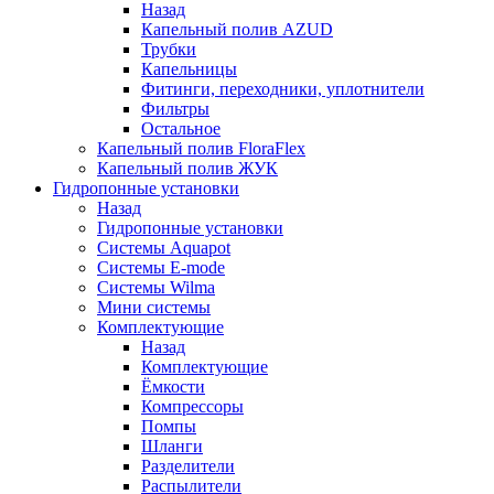
Назад
Капельный полив AZUD
Трубки
Капельницы
Фитинги, переходники, уплотнители
Фильтры
Остальное
Капельный полив FloraFlex
Капельный полив ЖУК
Гидропонные установки
Назад
Гидропонные установки
Системы Aquapot
Системы E-mode
Системы Wilma
Мини системы
Комплектующие
Назад
Комплектующие
Ёмкости
Компрессоры
Помпы
Шланги
Разделители
Распылители