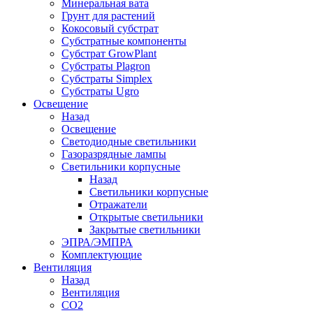
Минеральная вата
Грунт для растений
Кокосовый субстрат
Субстратные компоненты
Субстрат GrowPlant
Субстраты Plagron
Субстраты Simplex
Субстраты Ugro
Освещение
Назад
Освещение
Светодиодные светильники
Газоразрядные лампы
Светильники корпусные
Назад
Светильники корпусные
Отражатели
Открытые светильники
Закрытые светильники
ЭПРА/ЭМПРА
Комплектующие
Вентиляция
Назад
Вентиляция
СО2