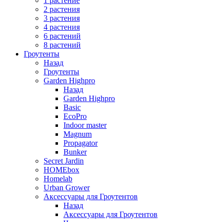
1 растение
2 растения
3 растения
4 растения
6 растений
8 растений
Гроутенты
Назад
Гроутенты
Garden Highpro
Назад
Garden Highpro
Basic
EcoPro
Indoor master
Magnum
Propagator
Bunker
Secret Jardin
HOMEbox
Homelab
Urban Grower
Аксессуары для Гроутентов
Назад
Аксессуары для Гроутентов