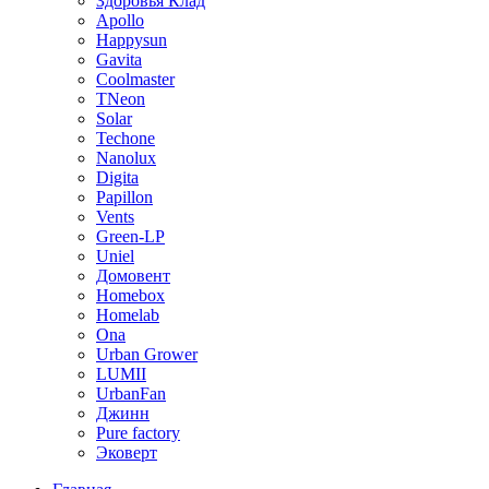
Здоровья Клад
Apollo
Happysun
Gavita
Coolmaster
TNeon
Solar
Techone
Nanolux
Digita
Papillon
Vents
Green-LP
Uniel
Домовент
Homebox
Homelab
Ona
Urban Grower
LUMII
UrbanFan
Джинн
Pure factory
Эковерт