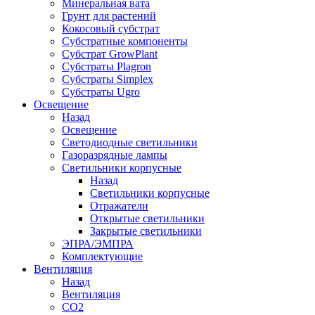
Минеральная вата
Грунт для растений
Кокосовый субстрат
Субстратные компоненты
Субстрат GrowPlant
Субстраты Plagron
Субстраты Simplex
Субстраты Ugro
Освещение
Назад
Освещение
Светодиодные светильники
Газоразрядные лампы
Светильники корпусные
Назад
Светильники корпусные
Отражатели
Открытые светильники
Закрытые светильники
ЭПРА/ЭМПРА
Комплектующие
Вентиляция
Назад
Вентиляция
СО2