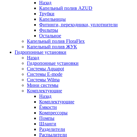
Назад
Капельный полив AZUD
Трубки
Капельницы
Фитинги, переходники, уплотнители
Фильтры
Остальное
Капельный полив FloraFlex
Капельный полив ЖУК
Гидропонные установки
Назад
Гидропонные установки
Системы Aquapot
Системы E-mode
Системы Wilma
Мини системы
Комплектующие
Назад
Комплектующие
Ёмкости
Компрессоры
Помпы
Шланги
Разделители
Распылители