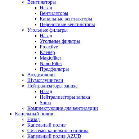
Вентиляторы
Назад
Вентиляторы
Канальные вентиляторы
Переносные вентиляторы
Угольные фильтры
Назад
Угольные фильтры
Proactive
Клевер
Magicfilter
Nano Filter
Предфильтры
Воздуховоды
Шумоглушители
Нейтрализаторы запаха
Назад
Нейтрализаторы запаха
Sumo
Комплектующие для вентиляции
Капельный полив
Назад
Капельный полив
Системы капельного полива
Капельный полив AZUD