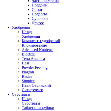
Части гроутента
Поддоны
Сетки
Подвесы
Сушилки
Другое
Удобрения
Назад
Удобрения
Комплекты удобрений
Клонирование
Advanced Nutrients
BioBizz
Terra Aquatica
Hesi
Powder Feeding
Plagron
Rastea
Simplex
Иван Овсинский
Ситифермер
Субстраты
Назад
Субстраты
Таблетки и кубики