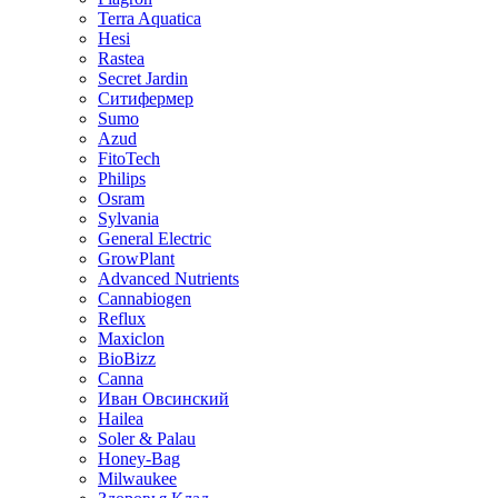
Terra Aquatica
Hesi
Rastea
Secret Jardin
Ситифермер
Sumo
Azud
FitoTech
Philips
Osram
Sylvania
General Electric
GrowPlant
Advanced Nutrients
Cannabiogen
Reflux
Maxiclon
BioBizz
Canna
Иван Овсинский
Hailea
Soler & Palau
Honey-Bag
Milwaukee