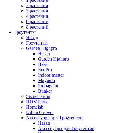
1 растение
2 растения
3 растения
4 растения
6 растений
8 растений
Гроутенты
Назад
Гроутенты
Garden Highpro
Назад
Garden Highpro
Basic
EcoPro
Indoor master
Magnum
Propagator
Bunker
Secret Jardin
HOMEbox
Homelab
Urban Grower
Аксессуары для Гроутентов
Назад
Аксессуары для Гроутентов