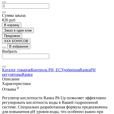
Сумма заказа:
820 руб
В корзину
Заказ в один клик
Предзаказ
XXX БОНУСОВ
В избранное
Выбрать
Каталог товаров
Контроль PH, EC
Удобрения
Rastea
PH
регуляторы
Rastea
Описание
Характеристики
0
Отзывы
Регулятор кислотности Rastea Ph Up позволяет эффективно
регулировать кислотность воды в Вашей гидропонной
системе. Специально разработанная формула предназначена
для повышения pH уровня воды, что особенно важно при