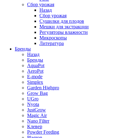
Сбор урожая
Назад
Сбор урожая
Сушилки для плодов
Мешки для экстракции
Регуляторы влажности
Микроскопы
Литература
Бренды
Назад
Бренды
AquaPot
AeroPot
E-mode
Simplex
Garden Highpro
Grow Bag
UGro
Nyota
JustGrow
Magic Air
Nano Filter
Клевер
Powder Feeding
Plagron