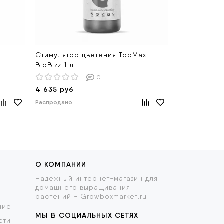
й
Стимулятор цветения TopMax
Стимулятор 
BioBizz 1 л
0.5 л
0
4 635 руб
680 руб
Распродано
Распродано
О КОМПАНИИ
Надежный интернет-магазин для
домашнего выращивания
растений - Growboxmarket.ru
ние
МЫ В СОЦИАЛЬНЫХ СЕТЯХ
сти