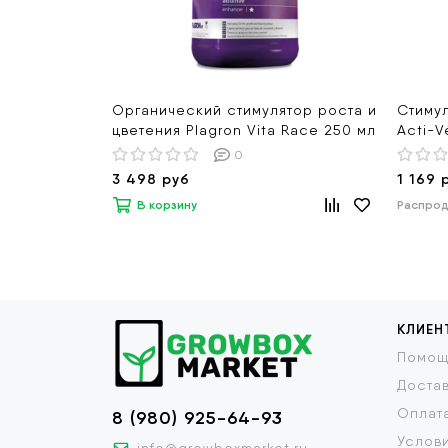
Органический стимулятор роста и
Стиму
цветения Plagron Vita Race 250 мл
Acti-V
0
3 498 руб
1 169 
В корзину
Распро
КЛИЕН
Помощ
Доста
Оплат
8 (980) 925-64-93
Услови