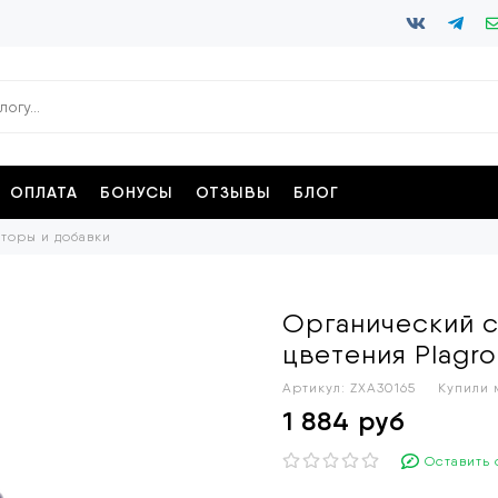
ОПЛАТА
БОНУСЫ
ОТЗЫВЫ
БЛОГ
торы и добавки
Органический с
цветения Plagro
Артикул:
ZXA30165
Купили 
1 884 руб
Оставить 