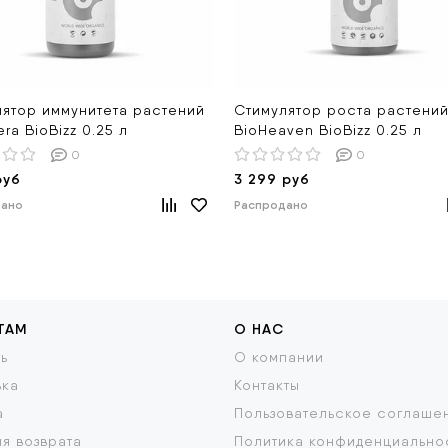
лятор иммунитета растений
Стимулятор роста растени
era BioBizz 0.25 л
BioHeaven BioBizz 0.25 л
0
0
руб
3 299 руб
дано
Распродано
ТАМ
О НАС
ь
О компании
вка
Контакты
а
Пользовательское соглаше
я возврата
Политика конфиденциально