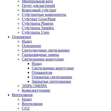
Минеральная вата
Грунт для растений
Кокосовый субстрат
Субстратные компоненты
Субстрат GrowPlant
Субстраты Plagron
Субстраты Simplex
Субстраты Ugro
Освещение
Назад
Освещение
Светодиодные светильники
Газоразрядные лампы
Светильники корпусные
Назад
Светильники корпусные
Отражатели
Открытые светильники
Закрытые светильники
ЭПРА/ЭМПРА
Комплектующие
Вентиляция
Назад
Вентиляция
СО2