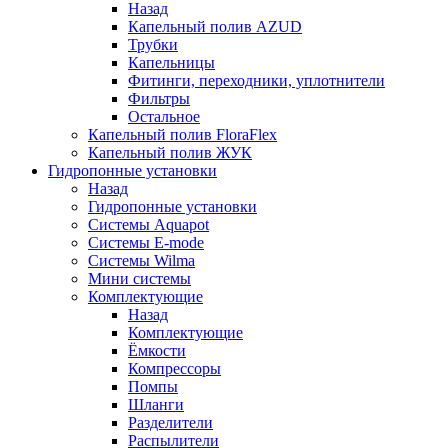
Назад
Капельный полив AZUD
Трубки
Капельницы
Фитинги, переходники, уплотнители
Фильтры
Остальное
Капельный полив FloraFlex
Капельный полив ЖУК
Гидропонные установки
Назад
Гидропонные установки
Системы Aquapot
Системы E-mode
Системы Wilma
Мини системы
Комплектующие
Назад
Комплектующие
Ёмкости
Компрессоры
Помпы
Шланги
Разделители
Распылители