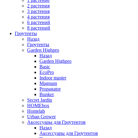
1 растение
2 растения
3 растения
4 растения
6 растений
8 растений
Гроутенты
Назад
Гроутенты
Garden Highpro
Назад
Garden Highpro
Basic
EcoPro
Indoor master
Magnum
Propagator
Bunker
Secret Jardin
HOMEbox
Homelab
Urban Grower
Аксессуары для Гроутентов
Назад
Аксессуары для Гроутентов