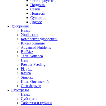
Части гроутента
Поддоны
Сетки
Подвесы
Сушилки
Другое
Удобрения
Назад
Удобрения
Комплекты удобрений
Клонирование
Advanced Nutrients
BioBizz
Terra Aquatica
Hesi
Powder Feeding
Plagron
Rastea
Simplex
Иван Овсинский
Ситифермер
Субстраты
Назад
Субстраты
Таблетки и кубики