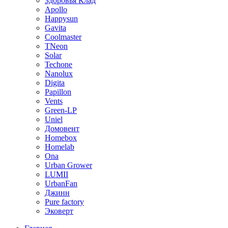
Здоровья Клад
Apollo
Happysun
Gavita
Coolmaster
TNeon
Solar
Techone
Nanolux
Digita
Papillon
Vents
Green-LP
Uniel
Домовент
Homebox
Homelab
Ona
Urban Grower
LUMII
UrbanFan
Джинн
Pure factory
Эковерт