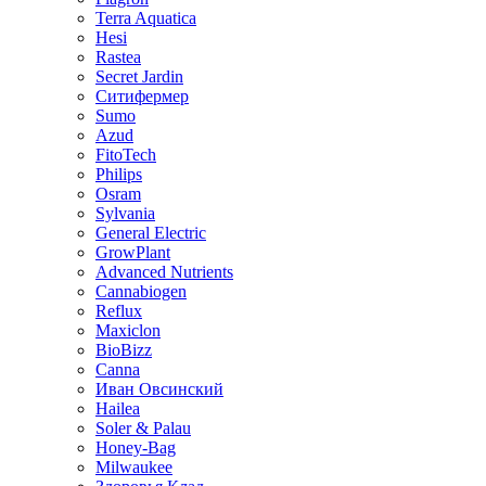
Terra Aquatica
Hesi
Rastea
Secret Jardin
Ситифермер
Sumo
Azud
FitoTech
Philips
Osram
Sylvania
General Electric
GrowPlant
Advanced Nutrients
Cannabiogen
Reflux
Maxiclon
BioBizz
Canna
Иван Овсинский
Hailea
Soler & Palau
Honey-Bag
Milwaukee