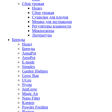
Сбор урожая
Назад
Сбор урожая
Сушилки для плодов
Мешки для экстракции
Регуляторы влажности
Микроскопы
Литература
Бренды
Назад
Бренды
AquaPot
AeroPot
E-mode
Simplex
Garden Highpro
Grow Bag
UGro
Nyota
JustGrow
Magic Air
Nano Filter
Клевер
Powder Feeding
Plagron