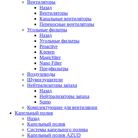
Вентиляторы
Назад
Вентиляторы
Канальные вентиляторы
Переносные вентиляторы
Угольные фильтры
Назад
Угольные фильтры
Proactive
Клевер
Magicfilter
Nano Filter
Предфильтры
Воздуховоды
Шумоглушители
Нейтрализаторы запаха
Назад
Нейтрализаторы запаха
Sumo
Комплектующие для вентиляции
Капельный полив
Назад
Капельный полив
Системы капельного полива
Капельный полив AZUD