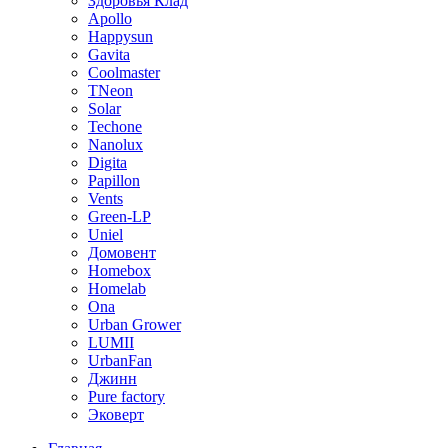
Здоровья Клад
Apollo
Happysun
Gavita
Coolmaster
TNeon
Solar
Techone
Nanolux
Digita
Papillon
Vents
Green-LP
Uniel
Домовент
Homebox
Homelab
Ona
Urban Grower
LUMII
UrbanFan
Джинн
Pure factory
Эковерт