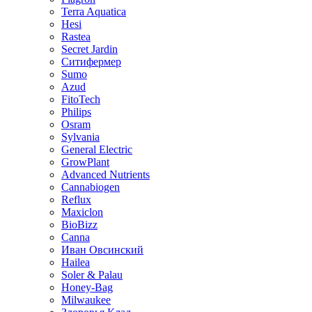
Terra Aquatica
Hesi
Rastea
Secret Jardin
Ситифермер
Sumo
Azud
FitoTech
Philips
Osram
Sylvania
General Electric
GrowPlant
Advanced Nutrients
Cannabiogen
Reflux
Maxiclon
BioBizz
Canna
Иван Овсинский
Hailea
Soler & Palau
Honey-Bag
Milwaukee