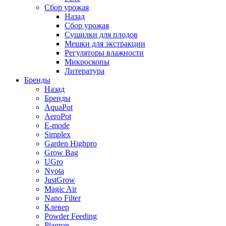
Сбор урожая
Назад
Сбор урожая
Сушилки для плодов
Мешки для экстракции
Регуляторы влажности
Микроскопы
Литература
Бренды
Назад
Бренды
AquaPot
AeroPot
E-mode
Simplex
Garden Highpro
Grow Bag
UGro
Nyota
JustGrow
Magic Air
Nano Filter
Клевер
Powder Feeding
Plagron