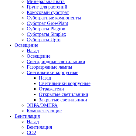
Минеральная вата
Грунт для растений
Кокосовый субстрат
Субстратные компоненты
Субстрат GrowPlant
Субстраты Plagron
Субстраты Simplex
Субстраты Ugro
Освещение
Назад
Освещение
Светодиодные светильники
Газоразрядные лампы
Светильники корпусные
Назад
Светильники корпусные
Отражатели
Открытые светильники
Закрытые светильники
ЭПРА/ЭМПРА
Комплектующие
Вентиляция
Назад
Вентиляция
СО2