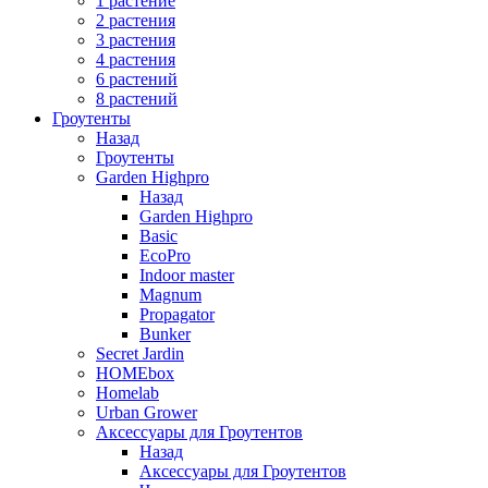
1 растение
2 растения
3 растения
4 растения
6 растений
8 растений
Гроутенты
Назад
Гроутенты
Garden Highpro
Назад
Garden Highpro
Basic
EcoPro
Indoor master
Magnum
Propagator
Bunker
Secret Jardin
HOMEbox
Homelab
Urban Grower
Аксессуары для Гроутентов
Назад
Аксессуары для Гроутентов