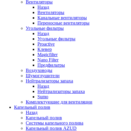
Вентиляторы
Назад
Вентиляторы
Канальные вентиляторы
Переносные вентиляторы
Угольные фильтры
Назад
Угольные фильтры
Proactive
Клевер
Magicfilter
Nano Filter
Предфильтры
Воздуховоды
Шумоглушители
Нейтрализаторы запаха
Назад
Нейтрализаторы запаха
Sumo
Комплектующие для вентиляции
Капельный полив
Назад
Капельный полив
Системы капельного полива
Капельный полив AZUD