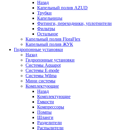
Назад
Капельный полив AZUD
Трубки
Капельницы
Фитинги, переходники, уплотнители
Фильтры
Остальное
Капельный полив FloraFlex
Капельный полив ЖУК
Гидропонные установки
Назад
Гидропонные установки
Системы Aquapot
Системы E-mode
Системы Wilma
Мини системы
Комплектующие
Назад
Комплектующие
Ёмкости
Компрессоры
Помпы
Шланги
Разделители
Распылители