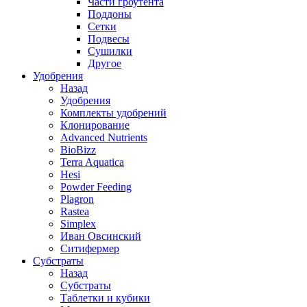
Части гроутента
Поддоны
Сетки
Подвесы
Сушилки
Другое
Удобрения
Назад
Удобрения
Комплекты удобрений
Клонирование
Advanced Nutrients
BioBizz
Terra Aquatica
Hesi
Powder Feeding
Plagron
Rastea
Simplex
Иван Овсинский
Ситифермер
Субстраты
Назад
Субстраты
Таблетки и кубики