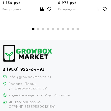
1 754 руб
6 977 руб
Распродано
Распродано
8 (980) 925-64-93
info@growboxmarket.ru
Россия, Пермь,
ул. Дзержинского 59
7 дней в неделю с 9 до 21 часов
ИНН:591608666397
ОГРНИП:318595800121541