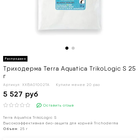
Триходерма Terra Aquatica TrikoLogic S 25
г
Артикул:
XXBA01002TA
Купили менее 20 раз
5 527 руб
Оставить отзыв
Terra Aquatica
TrikoLogic S
Высокоэффективная био-защита для корней Trichoderma
Объем
: 25 г