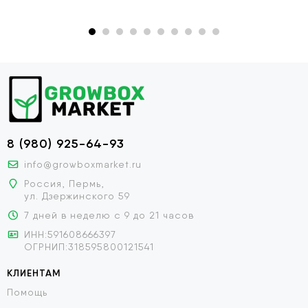
8 (980) 925-64-93
info@growboxmarket.ru
Россия, Пермь,
ул. Дзержинского 59
7 дней в неделю с 9 до 21 часов
ИНН:591608666397
ОГРНИП:318595800121541
КЛИЕНТАМ
Помощь