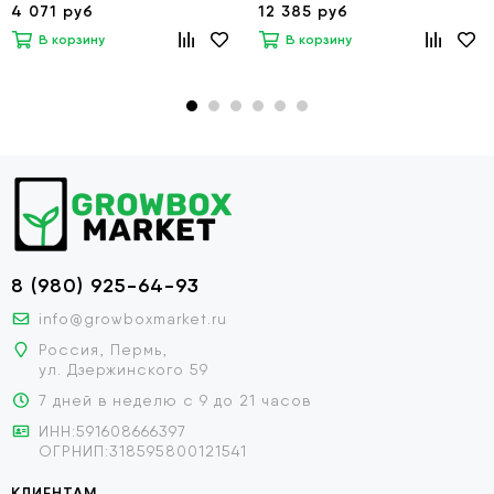
4 071 руб
12 385 руб
В корзину
В корзину
8 (980) 925-64-93
info@growboxmarket.ru
Россия, Пермь,
ул. Дзержинского 59
7 дней в неделю с 9 до 21 часов
ИНН:591608666397
ОГРНИП:318595800121541
КЛИЕНТАМ