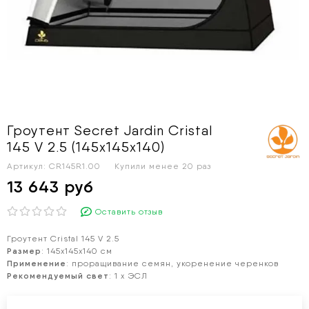
Гроутент Secret Jardin Cristal
145 V 2.5 (145х145х140)
Артикул:
CR145R1.00
Купили менее 20 раз
13 643 руб
Оставить отзыв
Гроутент Cristal 145 V 2.5
Размер
:
145х145x140 см
Применение
:
проращивание семян, укоренение черенков
Рекомендуемый свет
:
1 х ЭСЛ