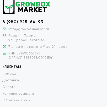
8 (980) 925-64-93
info@growboxmarket.ru
Россия, Пермь,
ул. Дзержинского 59
7 дней в неделю с 9 до 21 часов
ИНН:591608666397
ОГРНИП:318595800121541
КЛИЕНТАМ
Помощь
Доставка
Оплата
Условия возврата
Обратная связь