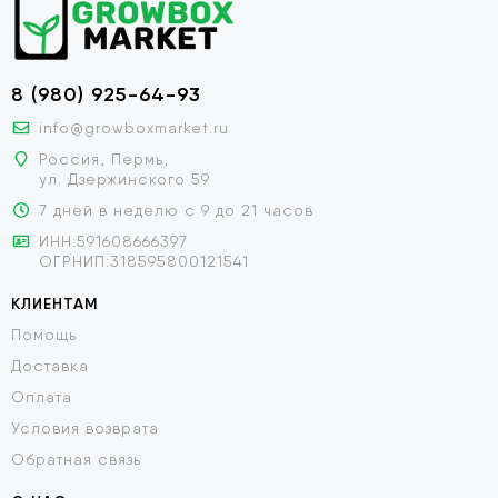
8 (980) 925-64-93
info@growboxmarket.ru
Россия, Пермь,
ул. Дзержинского 59
7 дней в неделю с 9 до 21 часов
ИНН:591608666397
ОГРНИП:318595800121541
КЛИЕНТАМ
Помощь
Доставка
Оплата
Условия возврата
Обратная связь