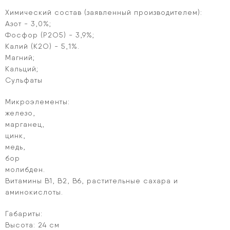
Химический состав (заявленный производителем):
Азот - 3,0%;
Фосфор (P2O5) - 3,9%;
Калий (K2O) - 5,1%.
Магний;
Кальций;
Сульфаты
Микроэлементы:
железо,
марганец,
цинк,
медь,
бор
молибден.
Витамины B1, B2, B6, растительные сахара и
аминокислоты.
Габариты:
Высота: 24 см