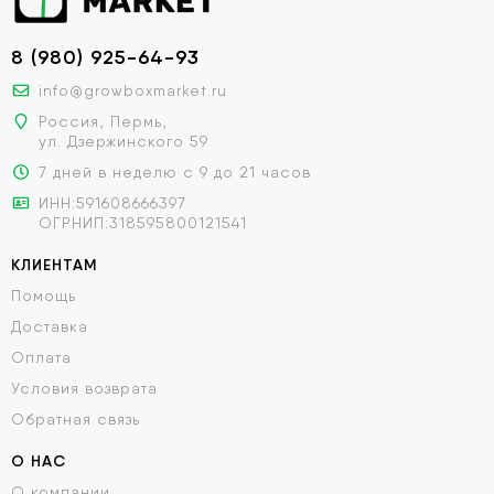
8 (980) 925-64-93
info@growboxmarket.ru
Россия, Пермь,
ул. Дзержинского 59
7 дней в неделю с 9 до 21 часов
ИНН:591608666397
ОГРНИП:318595800121541
КЛИЕНТАМ
Помощь
Доставка
Оплата
Условия возврата
Обратная связь
О НАС
О компании