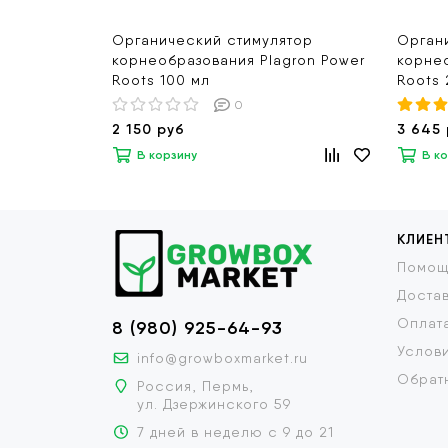
Органический стимулятор
Орган
корнеобразования Plagron Power
корнео
Roots 100 мл
Roots 
0
2 150 руб
3 645
В корзину
В к
КЛИЕН
Помощ
Доста
Оплат
8 (980) 925-64-93
Услови
info@growboxmarket.ru
Обратн
Россия, Пермь,
ул. Дзержинского 59
7 дней в неделю с 9 до 21