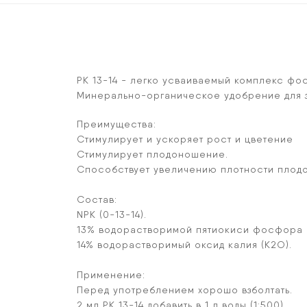
PK 13-14 - легко усваиваемый комплекс фо
Минерально-органическое удобрение для з
Преимущества:
Стимулирует и ускоряет рост и цветение
Стимулирует плодоношение.
Способствует увеличению плотности плодо
Состав:
NPK (0-13-14).
13% водорастворимой пятиокиси фосфора 
14% водорастворимый оксид калия (K2O).
Применение:
Перед употреблением хорошо взболтать.
2 мл РК 13-14 добавить в 1 л воды (1:500).