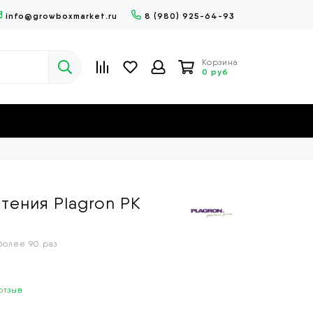
info@growboxmarket.ru
8 (980) 925-64-93
Корзина
0 руб
тения Plagron PK
 более
90 раз
отзыв