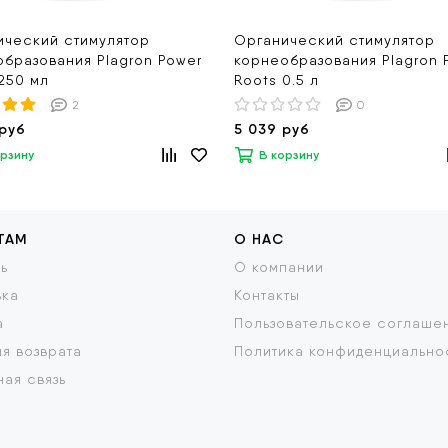
ический стимулятор
Органический стимулятор
бразования Plagron Power
корнеобразования Plagron 
250 мл
Roots 0.5 л
2
0
 руб
5 039 руб
орзину
В корзину
ТАМ
О НАС
ь
О компании
вка
Контакты
а
Пользовательское соглаше
я возврата
Политика конфиденциально
ая связь