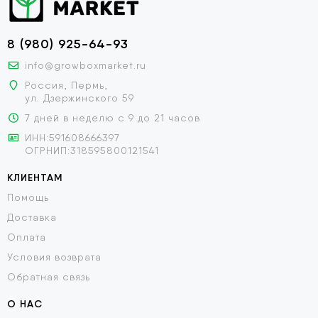
8 (980) 925-64-93
info@growboxmarket.ru
Россия, Пермь,
ул. Дзержинского 59
7 дней в неделю с 9 до 21 часов
ИНН:591608666397
ОГРНИП:318595800121541
КЛИЕНТАМ
Помощь
Доставка
Оплата
Условия возврата
Обратная связь
О НАС