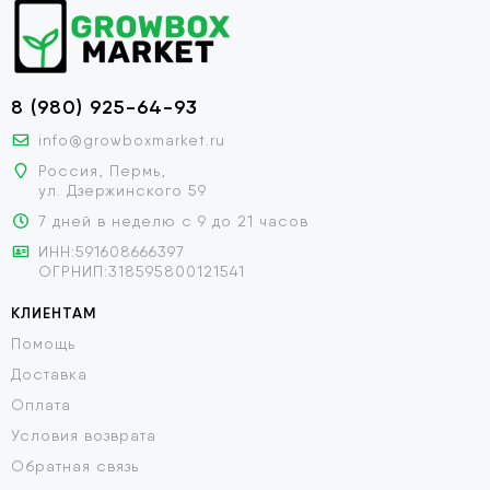
8 (980) 925-64-93
info@growboxmarket.ru
Россия, Пермь,
ул. Дзержинского 59
7 дней в неделю с 9 до 21 часов
ИНН:591608666397
ОГРНИП:318595800121541
КЛИЕНТАМ
Помощь
Доставка
Оплата
Условия возврата
Обратная связь