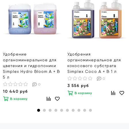
Удобрение
Удобрения
органоминеральное для
органоминеральное для
цветения и гидропоники
кокосового субстрата
Simplex Hydro Bloom A + B
Simplex Coco A + B 1 л
5 л
0
0
3 556 руб
10 440 руб
В корзину
В корзину