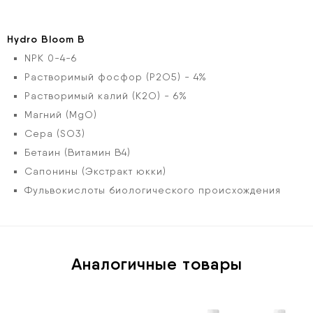
Hydro Bloom В
NPK
0-4-6
Растворимый фосфор
(Р2О5) - 4%
Растворимый калий
(К2О) - 6%
Магний
(MgO)
Сера
(SO3)
Бетаин
(Витамин В4)
Сапонины
(Экстракт юкки)
Фульвокислоты биологического происхождения
Аналогичные товары