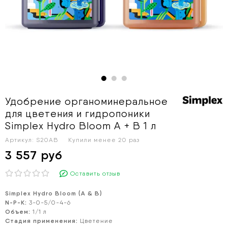
Удобрение органоминеральное
для цветения и гидропоники
Simplex Hydro Bloom A + B 1 л
Артикул:
S20AB
Купили менее 20 раз
3 557 руб
Оставить отзыв
Simplex Hydro Bloom (А & В)
N-P-K:
3-0-5/0-4-6
Объем:
1/1 л
Стадия применения:
Цветение