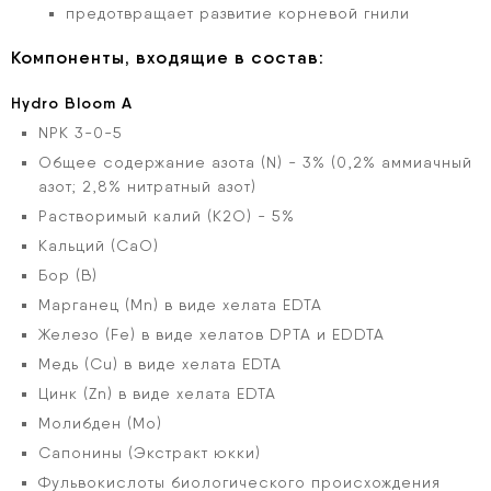
предотвращает развитие корневой гнили
Компоненты, входящие в состав:
Hydro Bloom A
NPK
3-0-5
Общее содержание азота
(N) - 3% (0,2% аммиачный
азот; 2,8% нитратный азот)
Растворимый калий
(К2О) - 5%
Кальций
(СаО)
Бор
(В)
Марганец
(Mn) в виде хелата EDTA
Железо
(Fe) в виде хелатов DPTA и EDDTA
Медь
(Cu) в виде хелата EDTA
Цинк
(Zn) в виде хелата EDTA
Молибден
(Мо)
Сапонины
(Экстракт юкки)
Фульвокислоты биологического происхождения