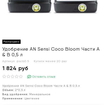
Удобрение AN Sensi Coco Bloom Части A
& B 0,5 л
Артикул:
pscb0.5
Купили менее 20 раз
1 824 руб
Оставить отзыв
Удобрение AN Sensi Coco Bloom Части A & B 0,5 л
Объем:
2*0,5 л
Вид удобрения:
Минеральное
Применение:
Цветение