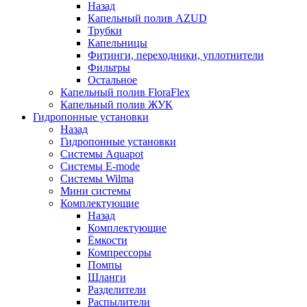
Назад
Капельный полив AZUD
Трубки
Капельницы
Фитинги, переходники, уплотнители
Фильтры
Остальное
Капельный полив FloraFlex
Капельный полив ЖУК
Гидропонные установки
Назад
Гидропонные установки
Системы Aquapot
Системы E-mode
Системы Wilma
Мини системы
Комплектующие
Назад
Комплектующие
Ёмкости
Компрессоры
Помпы
Шланги
Разделители
Распылители