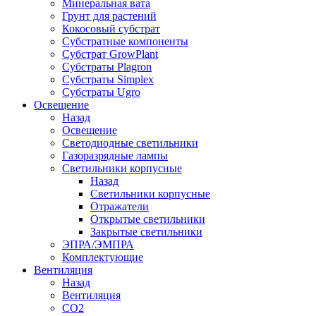
Минеральная вата
Грунт для растений
Кокосовый субстрат
Субстратные компоненты
Субстрат GrowPlant
Субстраты Plagron
Субстраты Simplex
Субстраты Ugro
Освещение
Назад
Освещение
Светодиодные светильники
Газоразрядные лампы
Светильники корпусные
Назад
Светильники корпусные
Отражатели
Открытые светильники
Закрытые светильники
ЭПРА/ЭМПРА
Комплектующие
Вентиляция
Назад
Вентиляция
СО2