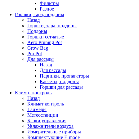
Фильтры
Разное
Горшки, тара, поддоны
Назад
Горшки, тара, поддоны
Поддоны
Горшки сетчатые
Aero Pruning Pot
Grow Bag
Pro Pot
Для рассады
Назад
Для рассады
Парники, пропагаторы
Кассеты, поддоны
Горшки для рассады
Климат контроль
Назад
Климат контроль
Таймеры
Метеостанции
Блоки управления
Увлажнители воздуха
Измерительные приборы
Комплектующие E-mode