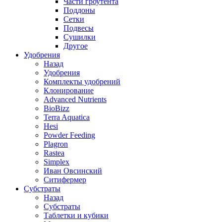
Части гроутента
Поддоны
Сетки
Подвесы
Сушилки
Другое
Удобрения
Назад
Удобрения
Комплекты удобрений
Клонирование
Advanced Nutrients
BioBizz
Terra Aquatica
Hesi
Powder Feeding
Plagron
Rastea
Simplex
Иван Овсинский
Ситифермер
Субстраты
Назад
Субстраты
Таблетки и кубики