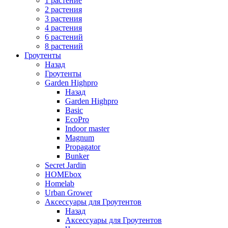
1 растение
2 растения
3 растения
4 растения
6 растений
8 растений
Гроутенты
Назад
Гроутенты
Garden Highpro
Назад
Garden Highpro
Basic
EcoPro
Indoor master
Magnum
Propagator
Bunker
Secret Jardin
HOMEbox
Homelab
Urban Grower
Аксессуары для Гроутентов
Назад
Аксессуары для Гроутентов