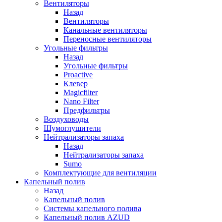
Вентиляторы
Назад
Вентиляторы
Канальные вентиляторы
Переносные вентиляторы
Угольные фильтры
Назад
Угольные фильтры
Proactive
Клевер
Magicfilter
Nano Filter
Предфильтры
Воздуховоды
Шумоглушители
Нейтрализаторы запаха
Назад
Нейтрализаторы запаха
Sumo
Комплектующие для вентиляции
Капельный полив
Назад
Капельный полив
Системы капельного полива
Капельный полив AZUD