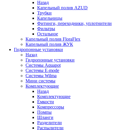
Назад
Капельный полив AZUD
Трубки
Капельницы
Фитинги, переходники, уплотнители
Фильтры
Остальное
Капельный полив FloraFlex
Капельный полив ЖУК
Гидропонные установки
Назад
Гидропонные установки
Системы Aquapot
Системы E-mode
Системы Wilma
Мини системы
Комплектующие
Назад
Комплектующие
Ёмкости
Компрессоры
Помпы
Шланги
Разделители
Распылители