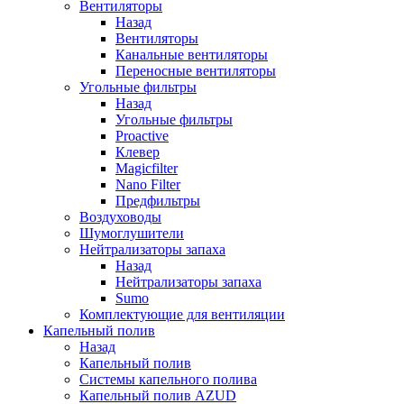
Вентиляторы
Назад
Вентиляторы
Канальные вентиляторы
Переносные вентиляторы
Угольные фильтры
Назад
Угольные фильтры
Proactive
Клевер
Magicfilter
Nano Filter
Предфильтры
Воздуховоды
Шумоглушители
Нейтрализаторы запаха
Назад
Нейтрализаторы запаха
Sumo
Комплектующие для вентиляции
Капельный полив
Назад
Капельный полив
Системы капельного полива
Капельный полив AZUD