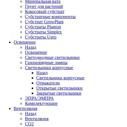
Минеральная вата
Грунт для растений
Кокосовый субстрат
Субстратные компоненты
Субстрат GrowPlant
Субстраты Plagron
Субстраты Simplex
Субстраты Ugro
Освещение
Назад
Освещение
Светодиодные светильники
Газоразрядные лампы
Светильники корпусные
Назад
Светильники корпусные
Отражатели
Открытые светильники
Закрытые светильники
ЭПРА/ЭМПРА
Комплектующие
Вентиляция
Назад
Вентиляция
СО2