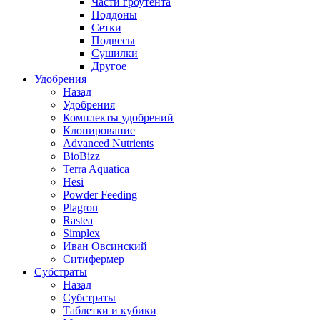
Части гроутента
Поддоны
Сетки
Подвесы
Сушилки
Другое
Удобрения
Назад
Удобрения
Комплекты удобрений
Клонирование
Advanced Nutrients
BioBizz
Terra Aquatica
Hesi
Powder Feeding
Plagron
Rastea
Simplex
Иван Овсинский
Ситифермер
Субстраты
Назад
Субстраты
Таблетки и кубики