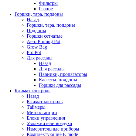
Фильтры
Разное
Горшки, тара, поддоны
Назад
Горшки, тара, поддоны
Поддоны
Горшки сетчатые
Aero Pruning Pot
Grow Bag
Pro Pot
Для рассады
Назад
Для рассады
Парники, пропагаторы
Кассеты, поддоны
Горшки для рассады
Климат контроль
Назад
Климат контроль
Таймеры
Метеостанции
Блоки управления
Увлажнители воздуха
Измерительные приборы
Комплектующие E-mode