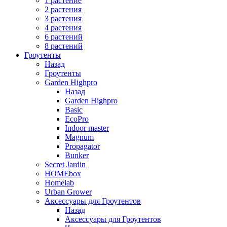
1 растение
2 растения
3 растения
4 растения
6 растений
8 растений
Гроутенты
Назад
Гроутенты
Garden Highpro
Назад
Garden Highpro
Basic
EcoPro
Indoor master
Magnum
Propagator
Bunker
Secret Jardin
HOMEbox
Homelab
Urban Grower
Аксессуары для Гроутентов
Назад
Аксессуары для Гроутентов