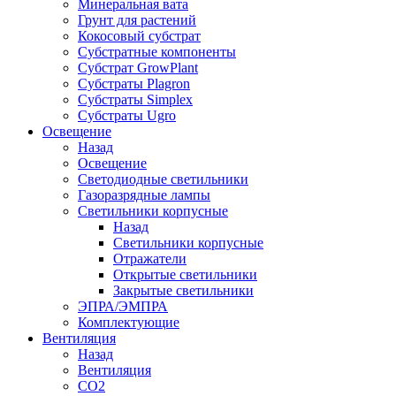
Минеральная вата
Грунт для растений
Кокосовый субстрат
Субстратные компоненты
Субстрат GrowPlant
Субстраты Plagron
Субстраты Simplex
Субстраты Ugro
Освещение
Назад
Освещение
Светодиодные светильники
Газоразрядные лампы
Светильники корпусные
Назад
Светильники корпусные
Отражатели
Открытые светильники
Закрытые светильники
ЭПРА/ЭМПРА
Комплектующие
Вентиляция
Назад
Вентиляция
СО2