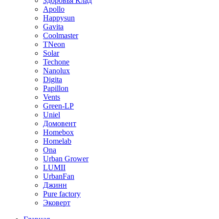
Здоровья Клад
Apollo
Happysun
Gavita
Coolmaster
TNeon
Solar
Techone
Nanolux
Digita
Papillon
Vents
Green-LP
Uniel
Домовент
Homebox
Homelab
Ona
Urban Grower
LUMII
UrbanFan
Джинн
Pure factory
Эковерт