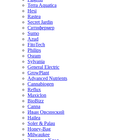
Terra Aquatica
Hesi
Rastea
Secret Jardin
Ситифермер
Sumo
Azud
FitoTech
Philips
Osram
Sylvania
General Electric
GrowPlant
Advanced Nutrients
Cannabiogen
Reflux
Maxiclon
BioBizz
Canna
Иван Овсинский
Hailea
Soler & Palau
Honey-Bag
Milwaukee