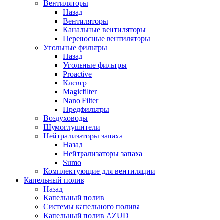
Вентиляторы
Назад
Вентиляторы
Канальные вентиляторы
Переносные вентиляторы
Угольные фильтры
Назад
Угольные фильтры
Proactive
Клевер
Magicfilter
Nano Filter
Предфильтры
Воздуховоды
Шумоглушители
Нейтрализаторы запаха
Назад
Нейтрализаторы запаха
Sumo
Комплектующие для вентиляции
Капельный полив
Назад
Капельный полив
Системы капельного полива
Капельный полив AZUD