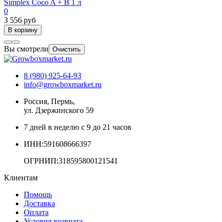
Simplex Coco A + B 1 л
0
3 556 руб
В корзину
Вы смотрели
Очистить
8 (980) 925-64-93
info@growboxmarket.ru
Россия, Пермь,
ул. Дзержинского 59
7 дней в неделю с 9 до 21 часов
ИНН:591608666397
ОГРНИП:318595800121541
Клиентам
Помощь
Доставка
Оплата
Условия возврата