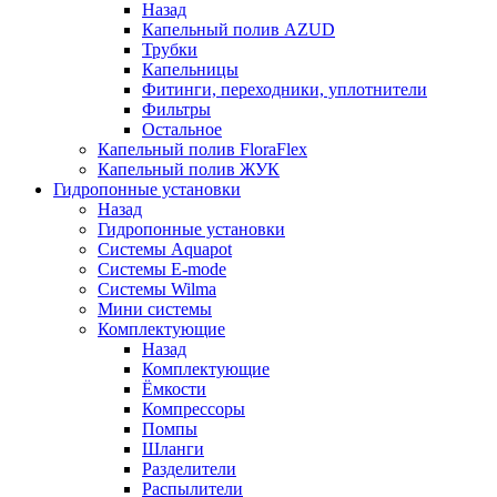
Назад
Капельный полив AZUD
Трубки
Капельницы
Фитинги, переходники, уплотнители
Фильтры
Остальное
Капельный полив FloraFlex
Капельный полив ЖУК
Гидропонные установки
Назад
Гидропонные установки
Системы Aquapot
Системы E-mode
Системы Wilma
Мини системы
Комплектующие
Назад
Комплектующие
Ёмкости
Компрессоры
Помпы
Шланги
Разделители
Распылители