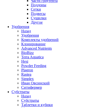
Части гроутента
Поддоны
Сетки
Подвесы
Сушилки
Другое
Удобрения
Назад
Удобрения
Комплекты удобрений
Клонирование
Advanced Nutrients
BioBizz
Terra Aquatica
Hesi
Powder Feeding
Plagron
Rastea
Simplex
Иван Овсинский
Ситифермер
Субстраты
Назад
Субстраты
Таблетки и кубики