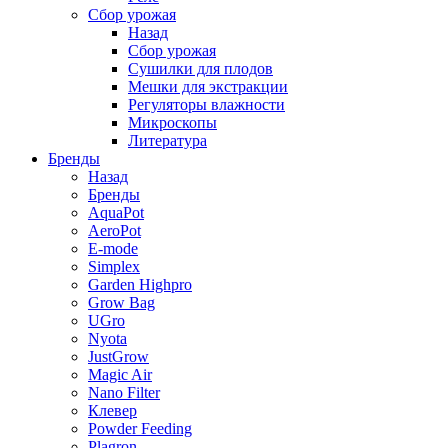
Сбор урожая
Назад
Сбор урожая
Сушилки для плодов
Мешки для экстракции
Регуляторы влажности
Микроскопы
Литература
Бренды
Назад
Бренды
AquaPot
AeroPot
E-mode
Simplex
Garden Highpro
Grow Bag
UGro
Nyota
JustGrow
Magic Air
Nano Filter
Клевер
Powder Feeding
Plagron