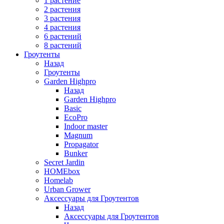
1 растение
2 растения
3 растения
4 растения
6 растений
8 растений
Гроутенты
Назад
Гроутенты
Garden Highpro
Назад
Garden Highpro
Basic
EcoPro
Indoor master
Magnum
Propagator
Bunker
Secret Jardin
HOMEbox
Homelab
Urban Grower
Аксессуары для Гроутентов
Назад
Аксессуары для Гроутентов