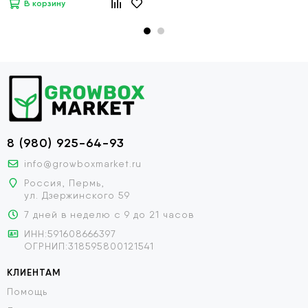
В корзину
8 (980) 925-64-93
info@growboxmarket.ru
Россия, Пермь,
ул. Дзержинского 59
7 дней в неделю с 9 до 21 часов
ИНН:591608666397
ОГРНИП:318595800121541
КЛИЕНТАМ
Помощь