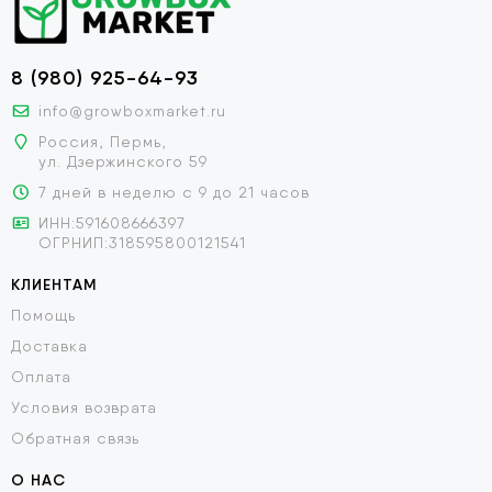
8 (980) 925-64-93
info@growboxmarket.ru
Россия, Пермь,
ул. Дзержинского 59
7 дней в неделю с 9 до 21 часов
ИНН:591608666397
ОГРНИП:318595800121541
КЛИЕНТАМ
Помощь
Доставка
Оплата
Условия возврата
Обратная связь
О НАС