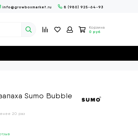
info@growboxmarket.ru
8 (980) 925-64-93
Корзина
0 руб
запаха Sumo Bubble
енее 20 раз
отзыв