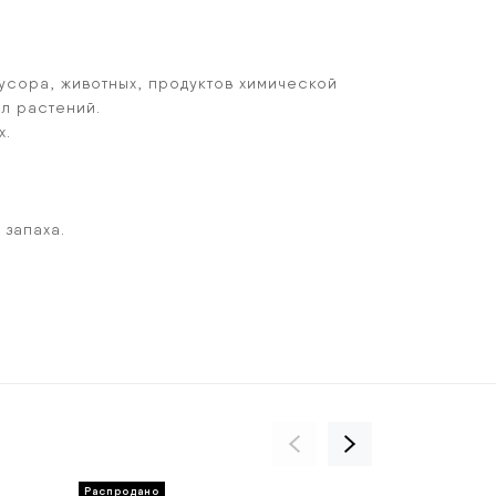
усора, животных, продуктов химической
ел растений.
х.
 запаха.