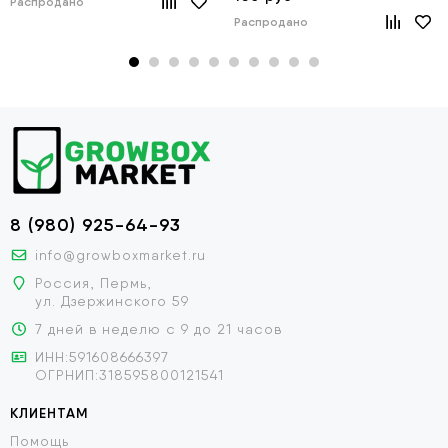
Распродано
Распродано
8 (980) 925-64-93
info@growboxmarket.ru
Россия, Пермь,
ул. Дзержинского 59
7 дней в неделю с 9 до 21 часов
ИНН:591608666397
ОГРНИП:318595800121541
КЛИЕНТАМ
Помощь