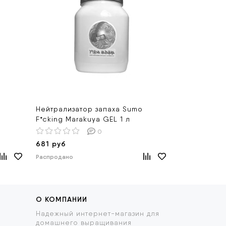
Нейтрализатор запаха Sumo
Нейтрализа
F*cking Marakuya GEL 1 л
Evergreen г
0
681 руб
380 руб
Распродано
Распродано
О КОМПАНИИ
Надежный интернет-магазин для
домашнего выращивания