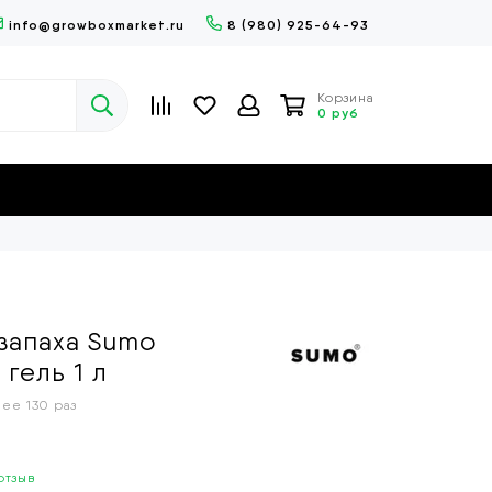
info@growboxmarket.ru
8 (980) 925-64-93
Корзина
0 руб
запаха Sumo
 гель 1 л
олее
130 раз
отзыв