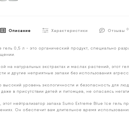
0
Описание
Характеристики
Отзывы
e гель 0,5 л - это органический продукт, специально ра
ещении.
 на натуральных экстрактах и маслах растений, этот гел
сти и другие неприятные запахи без использования агрес
о высокий уровень экологичности и безопасность для люде
 даже в присутствии детей и питомцев, не опасаясь негат
, этот нейтрализатор запаха Sumo Extreme Blue Ice гель п
щениях. Он обеспечит вам длительное время использова