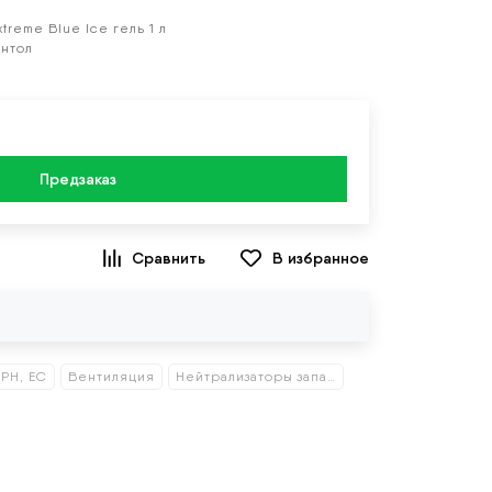
treme Blue Ice гель 1 л
ентол
Предзаказ
В избранное
 PH, EC
Вентиляция
Нейтрализаторы запаха