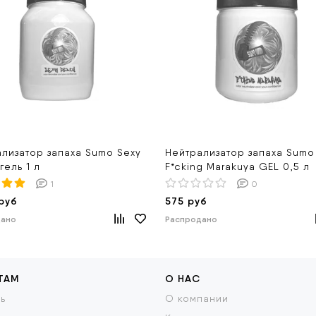
лизатор запаха Sumo Sexy
Нейтрализатор запаха Sumo
гель 1 л
F*cking Marakuya GEL 0,5 л
1
0
руб
575 руб
дано
Распродано
ТАМ
О НАС
ь
О компании